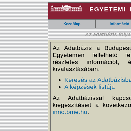
EGYETEMI F
Kezdőlap
Információ
Az adatbázis folya
Az Adatbázis a Budapes
Egyetemen fellelhető fel
részletes információt
kiválasztásában.
Keresés az Adatbázisb
A képzések listája
Az Adatbázissal kapcsol
kiegészítéseit a következ
inno.bme.hu
.